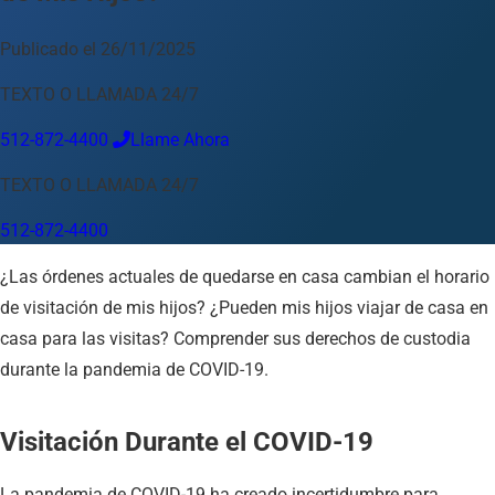
Idioma
Publicado el 26/11/2025
Español
English
中文
Français
Tiếng Việt
TEXTO O LLAMADA 24/7
Su Ubicación
512-872-4400
Llame Ahora
Austin
512-872-4400
TEXTO O LLAMADA 24/7
Cambiar ubicación
Usar mi ubicación
512-872-4400
Abilene
Amarillo
Austin
Beaumont
Corpus Christi
Dallas
¿Las órdenes actuales de quedarse en casa cambian el horario
El Paso
Fort Worth
Houston
Laredo
Longview
Lubbock
McAllen
Midland
San Angelo
San Antonio
Wichita Falls
de visitación de mis hijos? ¿Pueden mis hijos viajar de casa en
casa para las visitas? Comprender sus derechos de custodia
durante la pandemia de COVID-19.
Visitación Durante el COVID-19
La pandemia de COVID-19 ha creado incertidumbre para