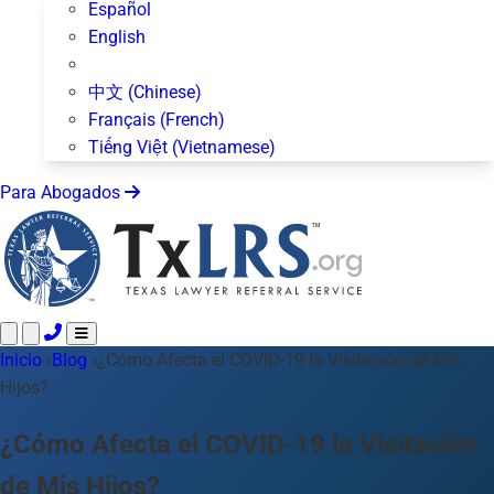
Español
English
中文 (Chinese)
Français (French)
Tiếng Việt (Vietnamese)
Para Abogados
Inicio
Llame 24/7 ·
›
Blog
›
¿Cómo Afecta el COVID-19 la Visitación de Mis
512-872-4400
Envíe un Texto
Hijos?
Áreas de Práctica
Más de 50 temas
Acerca de Nosotros
¿Cómo Afecta el COVID-19 la Visitación
Blog
de Mis Hijos?
Para Abogados