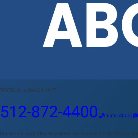
TEXTO O LLAMADA 24/7
512-872-4400
Llame Ahora
Una red de abogados excelentes con experiencia en defensa crim