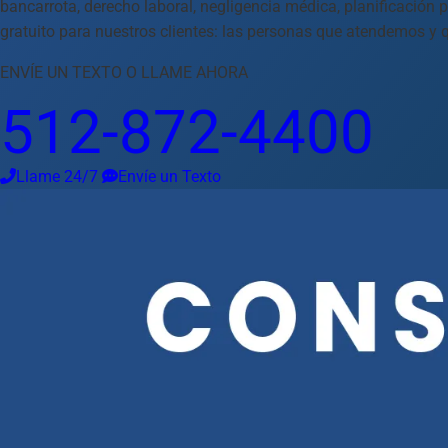
bancarrota, derecho laboral, negligencia médica, planificación p
gratuito para nuestros clientes: las personas que atendemos y
Idioma
ENVÍE UN TEXTO O LLAME AHORA
Español
English
中文
Français
Tiếng Việt
512-872-4400
Su Ubicación
Austin
512-872-4400
Llame 24/7
Envíe un Texto
Cambiar ubicación
Usar mi ubicación
Abilene
Amarillo
Austin
Beaumont
Corpus Christi
Dallas
El