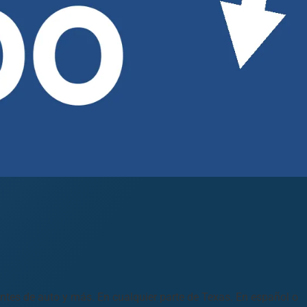
entes de auto y más. En cualquier parte de Texas. En español o