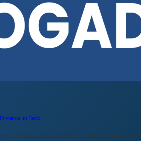
Envíenos un Texto
inal, lesiones personales, inmigración, derecho familiar, accid