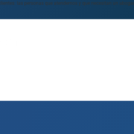
os clientes: las personas que atendemos y que necesitan un abog
a Cárcel
 (drogas y alcohol, robo, vandalismo, asesinato y más…)