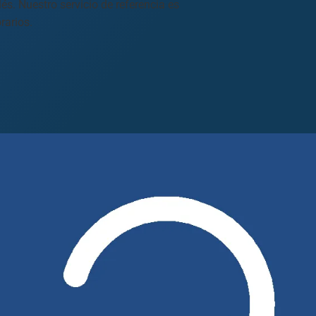
és. Nuestro servicio de referencia es
rarios.
Midland
San Angelo
San Antonio
Wichita Falls