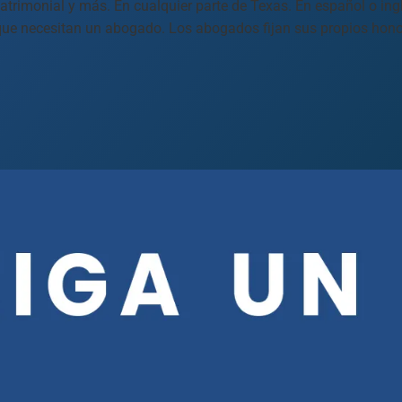
atrimonial y más. En cualquier parte de Texas. En español o ingl
 que necesitan un abogado. Los abogados fijan sus propios hono
 Paso
Fort Worth
Houston
Laredo
Longview
Lubbock
McAllen