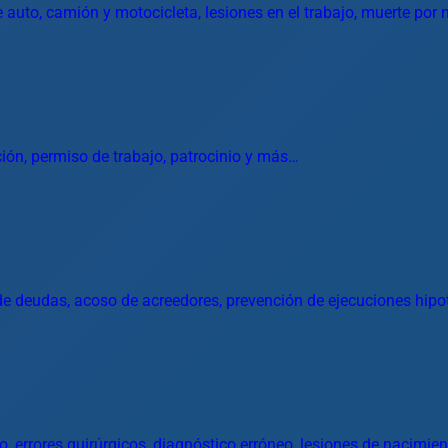
 auto, camión y motocicleta, lesiones en el trabajo, muerte por
ción, permiso de trabajo, patrocinio y más…
o de deudas, acoso de acreedores, prevención de ejecuciones hip
o, errores quirúrgicos, diagnóstico erróneo, lesiones de nacimi