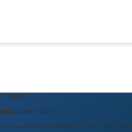
RO 501(C)(3)
caso. Llame 24/7.
inal, lesiones personales, inmigración, derecho familiar, accid