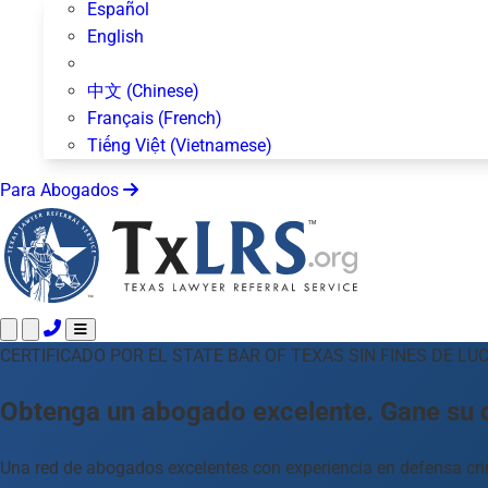
Español
English
中文 (Chinese)
Français (French)
Tiếng Việt (Vietnamese)
Para Abogados
CERTIFICADO POR EL STATE BAR OF TEXAS
Llame 24/7 ·
512-872-4400
Envíe un Texto
SIN FINES DE LUC
Áreas de Práctica
Más de 50 temas
Obtenga un abogado excelente. Gane su 
Acerca de Nosotros
Blog
Una red de abogados excelentes con experiencia en defensa crim
Para Abogados