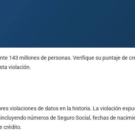
te 143 millones de personas. Verifique su puntaje de cré
ta violación.
 Paso
Fort Worth
Houston
Laredo
Longview
Lubbock
McAllen
s violaciones de datos en la historia. La violación expu
ncluyendo números de Seguro Social, fechas de nacimien
 crédito.