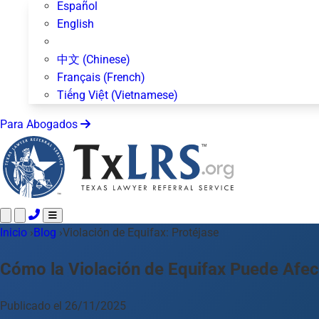
Español
English
中文 (Chinese)
Français (French)
Tiếng Việt (Vietnamese)
Para Abogados
Inicio
Llame 24/7 ·
›
Blog
›
Violación de Equifax: Protéjase
512-872-4400
Envíe un Texto
Áreas de Práctica
Más de 50 temas
Cómo la Violación de Equifax Puede Afec
Acerca de Nosotros
Blog
Publicado el 26/11/2025
Para Abogados