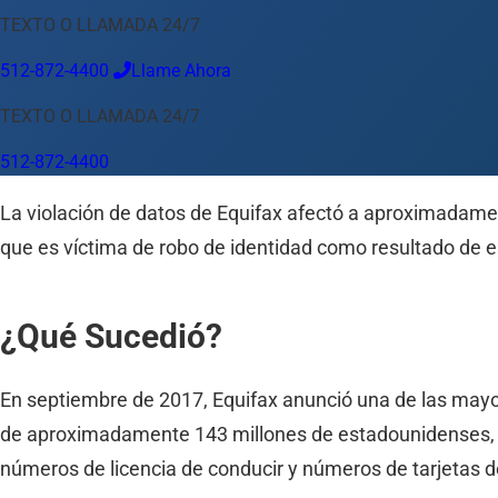
TEXTO O LLAMADA 24/7
Idioma
512-872-4400
Llame Ahora
Español
English
中文
Français
Tiếng Việt
TEXTO O LLAMADA 24/7
Su Ubicación
512-872-4400
Austin
512-872-4400
La violación de datos de Equifax afectó a aproximadamen
Cambiar ubicación
Usar mi ubicación
que es víctima de robo de identidad como resultado de es
Abilene
Amarillo
Austin
Beaumont
Corpus Christi
Dallas
El
¿Qué Sucedió?
En septiembre de 2017, Equifax anunció una de las mayore
de aproximadamente 143 millones de estadounidenses, i
números de licencia de conducir y números de tarjetas de