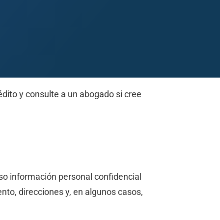
dito y consulte a un abogado si cree
Midland
San Angelo
San Antonio
Wichita Falls
so información personal confidencial
to, direcciones y, en algunos casos,