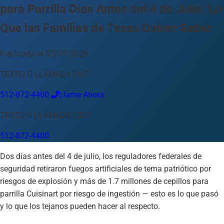
para Parrilla Días Antes del 4 de Julio: Lo
Idioma
Que las Familias de Texas Deben Saber
Español
English
中文
Français
Tiếng Việt
Publicado el 03/07/2026
Su Ubicación
TEXTO O LLAMADA 24/7
Austin
512-872-4400
512-872-4400
Llame Ahora
Cambiar ubicación
Usar mi ubicación
Abilene
Amarillo
Austin
Beaumont
Corpus Christi
Dallas
TEXTO O LLAMADA 24/7
El Paso
Fort Worth
Houston
Laredo
Longview
Lubbock
512-872-4400
McAllen
Midland
San Angelo
San Antonio
Wichita Falls
Dos días antes del 4 de julio, los reguladores federales de
seguridad retiraron fuegos artificiales de tema patriótico por
riesgos de explosión y más de 1.7 millones de cepillos para
parrilla Cuisinart por riesgo de ingestión — esto es lo que pasó
y lo que los tejanos pueden hacer al respecto.