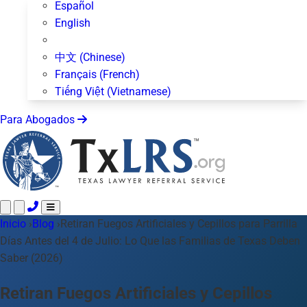
Español
English
中文 (Chinese)
Français (French)
Tiếng Việt (Vietnamese)
Para Abogados
Inicio
Llame 24/7 ·
›
Blog
›
Retiran Fuegos Artificiales y Cepillos para Parrilla
512-872-4400
Envíe un Texto
Días Antes del 4 de Julio: Lo Que las Familias de Texas Deben
Áreas de Práctica
Más de 50 temas
Saber (2026)
Acerca de Nosotros
Blog
Retiran Fuegos Artificiales y Cepillos
Para Abogados