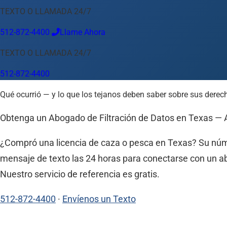
TEXTO O LLAMADA 24/7
Idioma
512-872-4400
Llame Ahora
Español
English
中文
Français
Tiếng Việt
TEXTO O LLAMADA 24/7
Su Ubicación
512-872-4400
Austin
512-872-4400
Qué ocurrió — y lo que los tejanos deben saber sobre sus derech
Cambiar ubicación
Usar mi ubicación
Abilene
Amarillo
Austin
Beaumont
Corpus Christi
Dallas
El
Obtenga un Abogado de Filtración de Datos en Texas — 
¿Compró una licencia de caza o pesca en Texas? Su núm
mensaje de texto las 24 horas para conectarse con un ab
Nuestro servicio de referencia es gratis.
512-872-4400
·
Envíenos un Texto