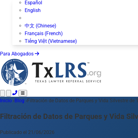
Español
English
中文 (Chinese)
Français (French)
Tiếng Việt (Vietnamese)
Para Abogados
Inicio
Llame 24/7 ·
›
Blog
›
Filtración de Datos de Parques y Vida Silvestre de 
512-872-4400
Envíe un Texto
Áreas de Práctica
Más de 50 temas
Filtración de Datos de Parques y Vida Sil
Acerca de Nosotros
Blog
Publicado el 21/06/2026
Para Abogados