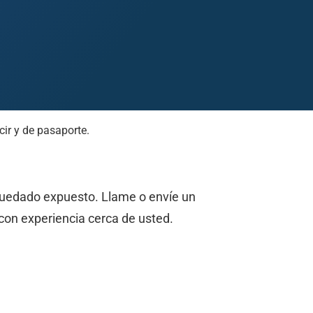
ir y de pasaporte.
Midland
San Angelo
San Antonio
Wichita Falls
quedado expuesto. Llame o envíe un
con experiencia cerca de usted.