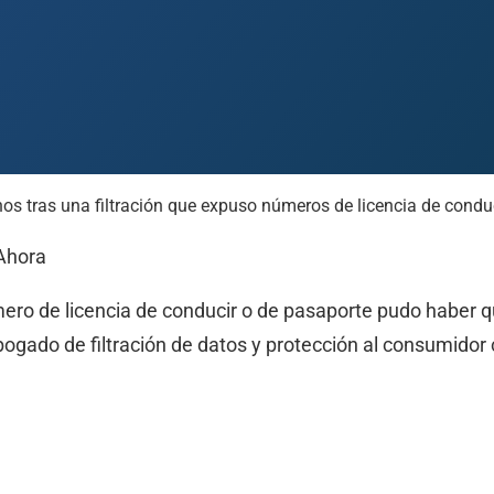
os tras una filtración que expuso números de licencia de conduc
 Paso
Fort Worth
Houston
Laredo
Longview
Lubbock
McAllen
Ahora
ero de licencia de conducir o de pasaporte pudo haber 
ogado de filtración de datos y protección al consumidor 