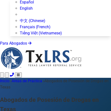
Español
English
中文 (Chinese)
Français (French)
Tiếng Việt (Vietnamese)
Para Abogados
Inicio
Llame 24/7 ·
›
Áreas de Práctica
512-872-4400
›
Abogados de Posesión de Drogas en
Envíe un Texto
Texas
Áreas de Práctica
Más de 50 temas
Acerca de Nosotros
Abogados de Posesión de Drogas en
Blog
Texas
Para Abogados