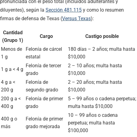
pronunciada con el peso total (incluidos adulterantes y
diluyentes), según la
Sección 481.115
y como lo resumen
firmas de defensa de Texas (
Versus Texas
):
Cantidad
Cargo
Castigo posible
(Grupo 1)
Menos de
Felonía de cárcel
180 días – 2 años; multa hasta
1 g
estatal
$10,000
Felonía de tercer
2 – 10 años; multa hasta
1 g a < 4 g
grado
$10,000
4 g a <
Felonía de
2 – 20 años; multa hasta
200 g
segundo grado
$10,000
200 g a <
Felonía de primer
5 – 99 años o cadena perpetua;
400 g
grado
multa hasta $10,000
10 – 99 años o cadena
400 g o
Felonía de primer
perpetua; multa hasta
más
grado mejorada
$100,000