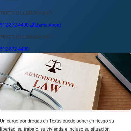
Idioma
TEXTO O LLAMADA 24/7
Español
English
中文
Français
Tiếng Việt
512-872-4400
Llame Ahora
Su Ubicación
TEXTO O LLAMADA 24/7
Austin
512-872-4400
512-872-4400
Cambiar ubicación
Usar mi ubicación
Abilene
Amarillo
Austin
Beaumont
Corpus Christi
Dallas
El Paso
Fort Worth
Houston
Laredo
Longview
Lubbock
McAllen
Midland
San Angelo
San Antonio
Wichita Falls
Un cargo por drogas en Texas puede poner en riesgo su
libertad, su trabajo, su vivienda e incluso su situación