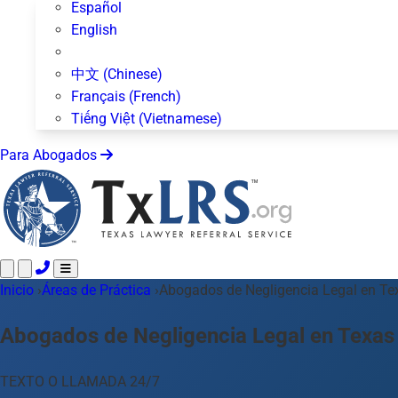
Español
English
中文 (Chinese)
Français (French)
Tiếng Việt (Vietnamese)
Para Abogados
Inicio
Llame 24/7 ·
›
Áreas de Práctica
512-872-4400
›
Abogados de Negligencia Legal en Te
Envíe un Texto
Áreas de Práctica
Más de 50 temas
Abogados de Negligencia Legal en Texas
Acerca de Nosotros
Blog
TEXTO O LLAMADA 24/7
Para Abogados