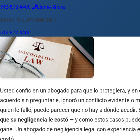
512-872-4400
Llame Ahora
Idioma
TEXTO O LLAMADA 24/7
Español
English
中文
Français
Tiếng Việt
512-872-4400
Su Ubicación
Austin
512-872-4400
Cambiar ubicación
Usar mi ubicación
Abilene
Amarillo
Austin
Beaumont
Corpus Christi
Dallas
El
Usted confió en un abogado para que lo protegiera, y en c
acuerdo sin preguntarle, ignoró un conflicto evidente o
quien le falló, puede parecer que no hay a dónde acudir. S
que su negligencia le costó
— y como estos casos pueden
gane. Un abogado de negligencia legal con experiencia e
costó.