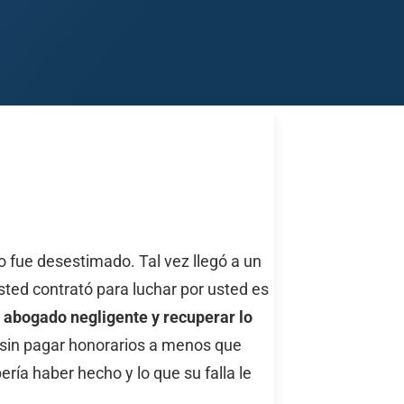
Midland
San Angelo
San Antonio
Wichita Falls
o fue desestimado. Tal vez llegó a un
sted contrató para luchar por usted es
n abogado negligente y recuperar lo
sin pagar honorarios a menos que
ía haber hecho y lo que su falla le