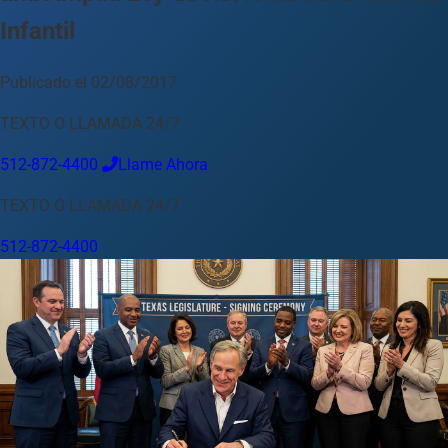
Infantil
Idioma
Español
English
中文
Français
Tiếng Việt
Publicado el 02/08/2017
Su Ubicación
TEXTO O LLAMADA 24/7
Austin
512-872-4400
512-872-4400
Llame Ahora
Cambiar ubicación
Usar mi ubicación
TEXTO O LLAMADA 24/7
Abilene
Amarillo
Austin
Beaumont
Corpus Christi
Dallas
512-872-4400
El Paso
Fort Worth
Houston
Laredo
Longview
Lubbock
McAllen
Midland
San Angelo
San Antonio
Wichita Falls