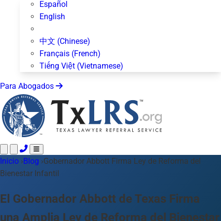
Español
English
中文 (Chinese)
Français (French)
Tiếng Việt (Vietnamese)
Para Abogados
Inicio
Llame 24/7 ·
›
Blog
›
Gobernador Abbott Firma Ley de Reforma del
512-872-4400
Envíe un Texto
Bienestar Infantil
Áreas de Práctica
Más de 50 temas
Acerca de Nosotros
El Gobernador Abbott de Texas Firma
Blog
una Amplia Ley de Reforma del Bienestar
Para Abogados