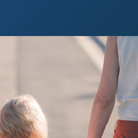
 Paso
Fort Worth
Houston
Laredo
Longview
Lubbock
McAllen