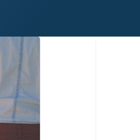
Midland
San Angelo
San Antonio
Wichita Falls