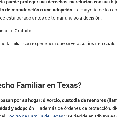
a puede proteger sus derechos, su relación con sus hijo
icto de manutención o una adopción.
La mayoría de los ab
nde está parado antes de tomar una sola decisión.
nsulta Gratuita
 familiar con experiencia que sirve a su área, en cualqu
cho Familiar en Texas?
e pasan por su hogar: divorcio, custodia de menores (ll
rnidad y adopción
— además de órdenes de protección, divi
r el
Código de Familia de Texas
y se decide en tribunales