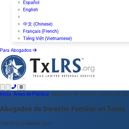
Español
English
中文 (Chinese)
Français (French)
Tiếng Việt (Vietnamese)
Para Abogados
Inicio
Llame 24/7 ·
›
Áreas de Práctica
512-872-4400
›
Abogados de Derecho Familiar en Tex
Envíe un Texto
Áreas de Práctica
Más de 50 temas
Abogados de Derecho Familiar en Texas
Acerca de Nosotros
Blog
TEXTO O LLAMADA 24/7
Para Abogados