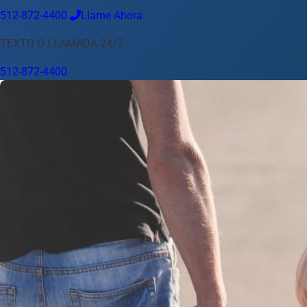
512-872-4400
Llame Ahora
Idioma
TEXTO O LLAMADA 24/7
Español
English
中文
Français
Tiếng Việt
512-872-4400
Su Ubicación
Austin
512-872-4400
Cambiar ubicación
Usar mi ubicación
Abilene
Amarillo
Austin
Beaumont
Corpus Christi
Dallas
El