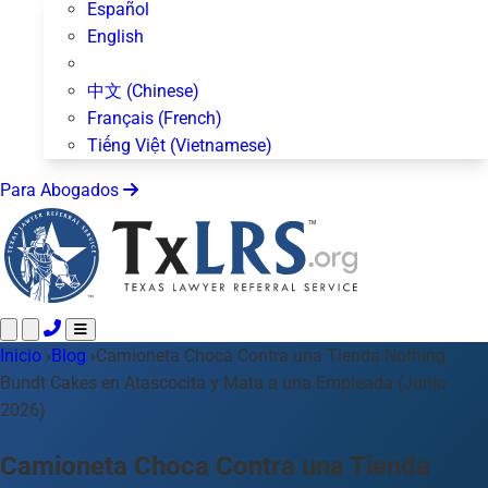
Español
English
中文 (Chinese)
Français (French)
Tiếng Việt (Vietnamese)
Para Abogados
Inicio
Llame 24/7 ·
›
Blog
›
Camioneta Choca Contra una Tienda Nothing
512-872-4400
Envíe un Texto
Bundt Cakes en Atascocita y Mata a una Empleada (Junio
Áreas de Práctica
Más de 50 temas
2026)
Acerca de Nosotros
Blog
Camioneta Choca Contra una Tienda
Para Abogados