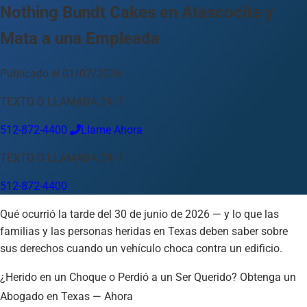
Nothing Bundt Cakes en Atascocita y
Idioma
Mata a una Empleada
Español
English
中文
Français
Tiếng Việt
Publicado el 01/07/2026
Su Ubicación
TEXTO O LLAMADA 24/7
Austin
512-872-4400
512-872-4400
Llame Ahora
Cambiar ubicación
Usar mi ubicación
Abilene
Amarillo
Austin
Beaumont
Corpus Christi
Dallas
TEXTO O LLAMADA 24/7
El Paso
Fort Worth
Houston
Laredo
Longview
Lubbock
512-872-4400
McAllen
Midland
San Angelo
San Antonio
Wichita Falls
Qué ocurrió la tarde del 30 de junio de 2026 — y lo que las
familias y las personas heridas en Texas deben saber sobre
sus derechos cuando un vehículo choca contra un edificio.
¿Herido en un Choque o Perdió a un Ser Querido? Obtenga un
Abogado en Texas — Ahora