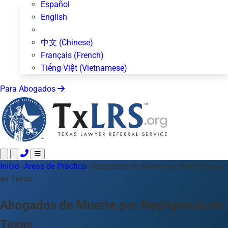
Español
English
中文 (Chinese)
Français (French)
Tiếng Việt (Vietnamese)
Para Abogados
Inicio
Llame 24/7 ·
›
Áreas de Práctica
512-872-4400
›
Abogados de Muerte por Negligencia
Envíe un Texto
en Texas
Áreas de Práctica
Más de 50 temas
Acerca de Nosotros
Abogados de Muerte por Negligencia en
Blog
Texas
Para Abogados