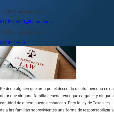
Idioma
TEXTO O LLAMADA 24/7
Español
English
中文
Français
Tiếng Việt
512-872-4400
Llame Ahora
Su Ubicación
TEXTO O LLAMADA 24/7
Austin
512-872-4400
512-872-4400
Cambiar ubicación
Usar mi ubicación
Abilene
Amarillo
Austin
Beaumont
Corpus Christi
Dallas
El Paso
Fort Worth
Houston
Laredo
Longview
Lubbock
McAllen
Midland
San Angelo
San Antonio
Wichita Falls
Perder a alguien que ama por el descuido de otra persona es un
dolor que ninguna familia debería tener que cargar — y ninguna
cantidad de dinero puede deshacerlo. Pero la ley de Texas les
da a las familias sobrevivientes una forma de responsabilizar a