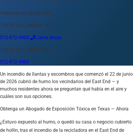
Idioma
Publicado el 25/06/2026
Español
English
中文
Français
Tiếng Việt
TEXTO O LLAMADA 24/7
Su Ubicación
512-872-4400
Llame Ahora
Austin
512-872-4400
TEXTO O LLAMADA 24/7
Cambiar ubicación
Usar mi ubicación
512-872-4400
Abilene
Amarillo
Austin
Beaumont
Corpus Christi
Dallas
Un incendio de llantas y escombros que comenzó el 22 de junio
El Paso
Fort Worth
Houston
Laredo
Longview
Lubbock
de 2026 cubrió de humo los vecindarios del East End — y
McAllen
Midland
San Angelo
San Antonio
Wichita Falls
muchos residentes ahora se preguntan qué había en el aire y
cuáles son sus opciones.
Obtenga un Abogado de Exposición Tóxica en Texas — Ahora
¿Estuvo expuesto al humo, o quedó su casa o negocio cubierto
de hollín, tras el incendio de la recicladora en el East End de