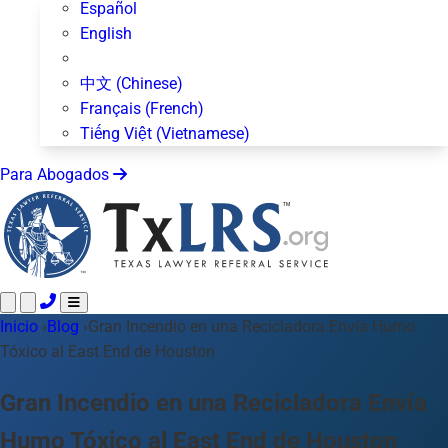
Español
English
中文 (Chinese)
Français (French)
Tiếng Việt (Vietnamese)
Para Abogados
Inicio
Llame 24/7 ·
›
Blog
›
Gran Incendio en una Recicladora Envía Humo
512-872-4400
Envíe un Texto
Tóxico al East End de Houston
Áreas de Práctica
Más de 50 temas
Acerca de Nosotros
Gran Incendio en una Recicladora Envía
Blog
Humo Tóxico al East End de Houston
Para Abogados