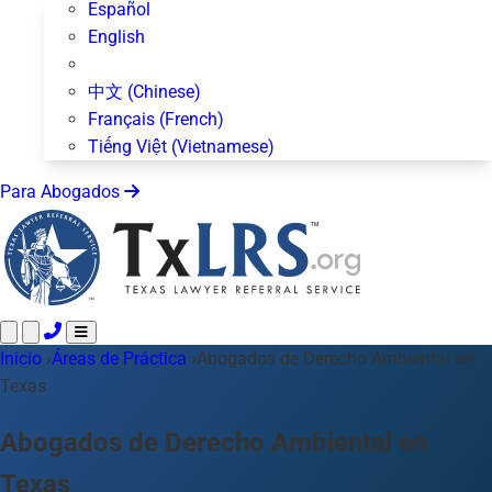
Español
English
中文 (Chinese)
Français (French)
Tiếng Việt (Vietnamese)
Para Abogados
Inicio
Llame 24/7 ·
›
Áreas de Práctica
512-872-4400
›
Abogados de Derecho Ambiental en
Envíe un Texto
Texas
Áreas de Práctica
Más de 50 temas
Acerca de Nosotros
Abogados de Derecho Ambiental en
Blog
Texas
Para Abogados