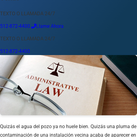
Idioma
TEXTO O LLAMADA 24/7
Español
English
中文
Français
Tiếng Việt
512-872-4400
Llame Ahora
Su Ubicación
TEXTO O LLAMADA 24/7
Austin
512-872-4400
512-872-4400
Cambiar ubicación
Usar mi ubicación
Abilene
Amarillo
Austin
Beaumont
Corpus Christi
Dallas
El Paso
Fort Worth
Houston
Laredo
Longview
Lubbock
McAllen
Midland
San Angelo
San Antonio
Wichita Falls
Quizás el agua del pozo ya no huele bien. Quizás una pluma de
contaminación de una instalación vecina acaba de aparecer en