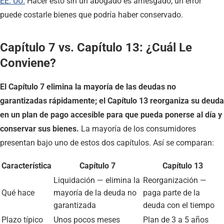
EE. UU.
Hacer esto sin un abogado es arriesgado; un error
puede costarle bienes que podría haber conservado.
Capítulo 7 vs. Capítulo 13: ¿Cuál Le
Conviene?
El Capítulo 7 elimina la mayoría de las deudas no
garantizadas rápidamente; el Capítulo 13 reorganiza su deuda
en un plan de pago accesible para que pueda ponerse al día y
conservar sus bienes.
La mayoría de los consumidores
presentan bajo uno de estos dos capítulos. Así se comparan:
Característica
Capítulo 7
Capítulo 13
Liquidación — elimina la
Reorganización —
Qué hace
mayoría de la deuda no
paga parte de la
garantizada
deuda con el tiempo
Plazo típico
Unos pocos meses
Plan de 3 a 5 años