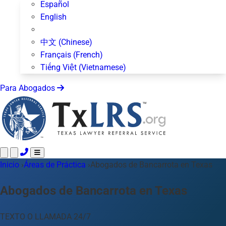
Español
English
中文 (Chinese)
Français (French)
Tiếng Việt (Vietnamese)
Para Abogados
Inicio
Llame 24/7 ·
›
Áreas de Práctica
512-872-4400
›
Abogados de Bancarrota en Texas
Envíe un Texto
Áreas de Práctica
Más de 50 temas
Abogados de Bancarrota en Texas
Acerca de Nosotros
Blog
TEXTO O LLAMADA 24/7
Para Abogados