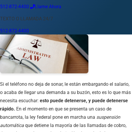
512-872-4400
Llame Ahora
Idioma
TEXTO O LLAMADA 24/7
Español
English
中文
Français
Tiếng Việt
512-872-4400
Su Ubicación
Austin
512-872-4400
Cambiar ubicación
Usar mi ubicación
Abilene
Amarillo
Austin
Beaumont
Corpus Christi
Dallas
El Paso
Fort Worth
Houston
Laredo
Longview
Lubbock
McAllen
Midland
San Angelo
San Antonio
Wichita Falls
Si el teléfono no deja de sonar, le están embargando el salario,
o acaba de llegar una demanda a su buzón, esto es lo que más
necesita escuchar:
esto puede detenerse, y puede detenerse
rápido.
En el momento en que se presenta un caso de
bancarrota, la ley federal pone en marcha una
suspensión
automática
que detiene la mayoría de las llamadas de cobro,