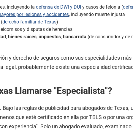
es, incluyendo la
defensa de DWI y DUI
y casos de felonía (
defe
ayores por lesiones y accidentes
, incluyendo muerte injusta
 (
derecho familiar de Texas
)
deicomisos y disputas de herencias
dad
,
bienes raíces
,
impuestos
,
bancarrota
(de consumidor y de 
ación y derecho de seguros como sus especialidades más
 legal, probablemente existe una especialidad certifica
as Llamarse "Especialista"?
.
Bajo las reglas de publicidad para abogados de Texas
menos que esté certificado en ella por TBLS o por una or
 "con experiencia". Solo un abogado evaluado, examinado 