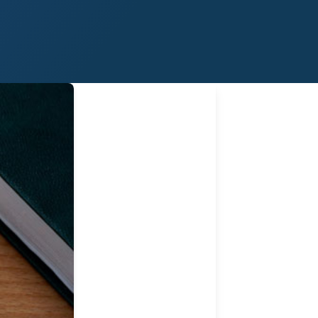
Midland
San Angelo
San Antonio
Wichita Falls