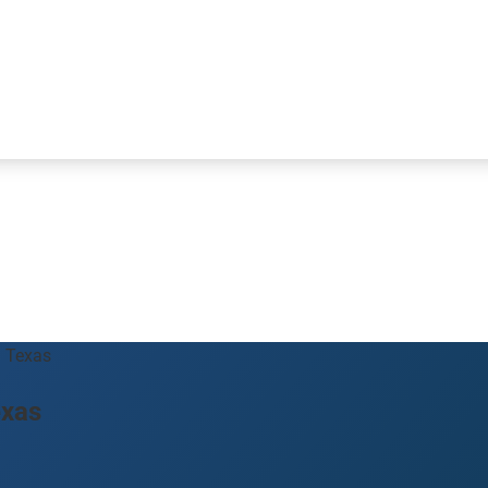
n Texas
exas