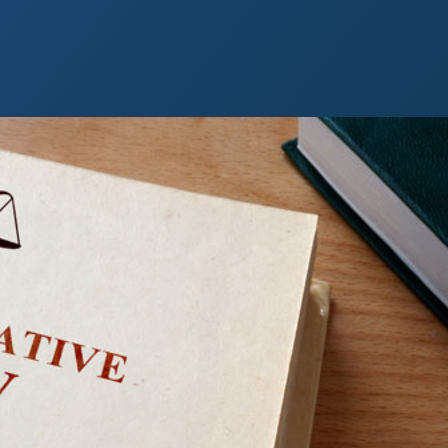
 Paso
Fort Worth
Houston
Laredo
Longview
Lubbock
McAllen