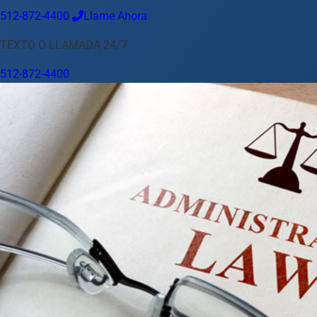
512-872-4400
Llame Ahora
Idioma
TEXTO O LLAMADA 24/7
Español
English
中文
Français
Tiếng Việt
512-872-4400
Su Ubicación
Austin
512-872-4400
Cambiar ubicación
Usar mi ubicación
Abilene
Amarillo
Austin
Beaumont
Corpus Christi
Dallas
El