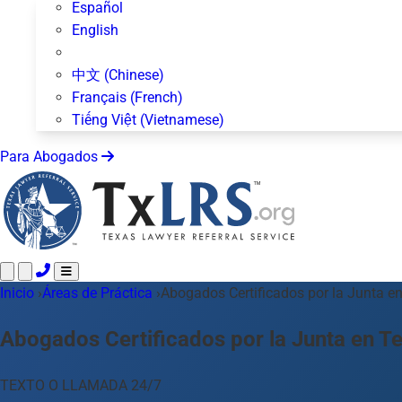
Español
English
中文 (Chinese)
Français (French)
Tiếng Việt (Vietnamese)
Para Abogados
Inicio
Llame 24/7 ·
›
Áreas de Práctica
512-872-4400
›
Abogados Certificados por la Junta e
Envíe un Texto
Áreas de Práctica
Más de 50 temas
Abogados Certificados por la Junta en T
Acerca de Nosotros
Blog
TEXTO O LLAMADA 24/7
Para Abogados