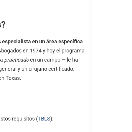
s?
 especialista en un área específica
e Abogados en 1974 y hoy el programa
ha
practicado
en un campo — le ha
neral y un cirujano certificado:
en Texas.
tos requisitos (
TBLS
):