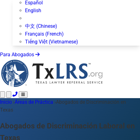
Español
English
中文 (Chinese)
Français (French)
Tiếng Việt (Vietnamese)
Para Abogados
Inicio
Llame 24/7 ·
›
Áreas de Práctica
512-872-4400
›
Abogados de Discriminación en
Envíe un Texto
Texas
Áreas de Práctica
Más de 50 temas
Acerca de Nosotros
Abogados de Discriminación Laboral en
Blog
Texas
Para Abogados