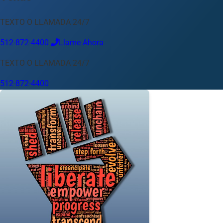
Idioma
TEXTO O LLAMADA 24/7
Español
English
中文
Français
Tiếng Việt
512-872-4400
Llame Ahora
Su Ubicación
TEXTO O LLAMADA 24/7
Austin
512-872-4400
512-872-4400
Cambiar ubicación
Usar mi ubicación
Abilene
Amarillo
Austin
Beaumont
Corpus Christi
Dallas
El Paso
Fort Worth
Houston
Laredo
Longview
Lubbock
McAllen
Midland
San Angelo
San Antonio
Wichita Falls