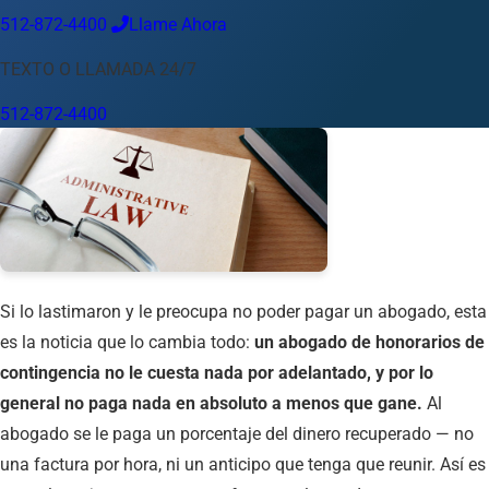
512-872-4400
Llame Ahora
Idioma
TEXTO O LLAMADA 24/7
Español
English
中文
Français
Tiếng Việt
512-872-4400
Su Ubicación
Austin
512-872-4400
Cambiar ubicación
Usar mi ubicación
Abilene
Amarillo
Austin
Beaumont
Corpus Christi
Dallas
El Paso
Fort Worth
Houston
Laredo
Longview
Lubbock
McAllen
Midland
San Angelo
San Antonio
Wichita Falls
Si lo lastimaron y le preocupa no poder pagar un abogado, esta
es la noticia que lo cambia todo:
un abogado de honorarios de
contingencia no le cuesta nada por adelantado, y por lo
general no paga nada en absoluto a menos que gane.
Al
abogado se le paga un porcentaje del dinero recuperado — no
una factura por hora, ni un anticipo que tenga que reunir. Así es