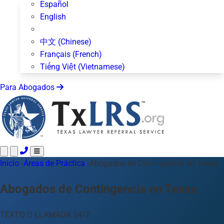
Español
English
中文 (Chinese)
Français (French)
Tiếng Việt (Vietnamese)
Para Abogados
Inicio
Llame 24/7 ·
›
Áreas de Práctica
512-872-4400
›
Abogados de Contingencia en Texas
Envíe un Texto
Áreas de Práctica
Más de 50 temas
Abogados de Contingencia en Texas
Acerca de Nosotros
Blog
TEXTO O LLAMADA 24/7
Para Abogados