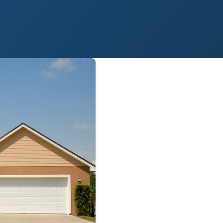
 Paso
Fort Worth
Houston
Laredo
Longview
Lubbock
McAllen