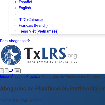
Español
English
中文 (Chinese)
Français (French)
Tiếng Việt (Vietnamese)
Para Abogados
Inicio
Llame 24/7 ·
›
Áreas de Práctica
512-872-4400
›
Abogados de Planificación Patrimonia
Envíe un Texto
Áreas de Práctica
Más de 50 temas
Abogados de Planificación Patrimonial e
Acerca de Nosotros
Blog
TEXTO O LLAMADA 24/7
Para Abogados