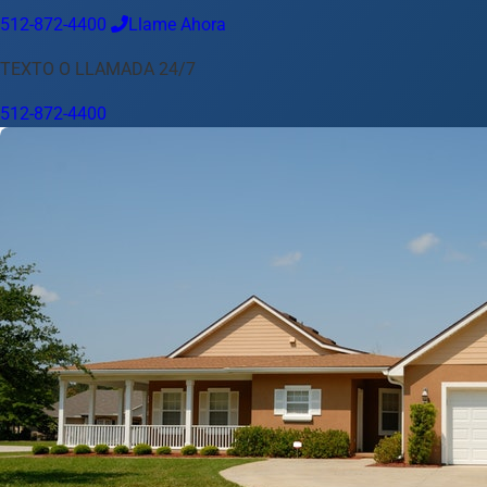
512-872-4400
Llame Ahora
Idioma
TEXTO O LLAMADA 24/7
Español
English
中文
Français
Tiếng Việt
512-872-4400
Su Ubicación
Austin
512-872-4400
Cambiar ubicación
Usar mi ubicación
Abilene
Amarillo
Austin
Beaumont
Corpus Christi
Dallas
El