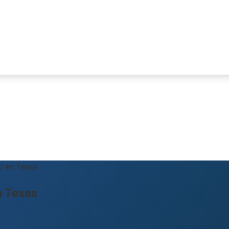
l en Texas
n Texas