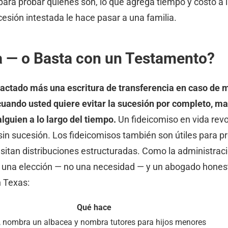
para probar quiénes son, lo que agrega tiempo y costo a 
esión intestada le hace pasar a una familia.
a — o Basta con un Testamento?
actado más una escritura de transferencia en caso de m
 cuando usted quiere evitar la sucesión por completo, m
lguien a lo largo del tiempo.
Un fideicomiso en vida rev
s sin sucesión. Los fideicomisos también son útiles para 
sitan distribuciones estructuradas. Como la administrac
una elección — no una necesidad — y un abogado honesto 
n Texas:
Qué hace
, nombra un albacea y nombra tutores para hijos menores