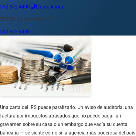
512-872-4400
Llame Ahora
Idioma
TEXTO O LLAMADA 24/7
Español
English
中文
Français
Tiếng Việt
512-872-4400
Su Ubicación
Austin
512-872-4400
Cambiar ubicación
Usar mi ubicación
Abilene
Amarillo
Austin
Beaumont
Corpus Christi
Dallas
El Paso
Fort Worth
Houston
Laredo
Longview
Lubbock
McAllen
Midland
San Angelo
San Antonio
Wichita Falls
Una carta del IRS puede paralizarlo. Un aviso de auditoría, una
factura por impuestos atrasados que no puede pagar, un
gravamen sobre su casa o un embargo que vacía su cuenta
bancaria — se siente como si la agencia más poderosa del país