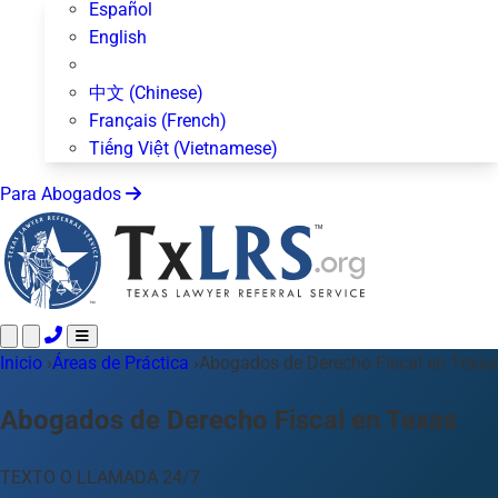
Español
English
中文 (Chinese)
Français (French)
Tiếng Việt (Vietnamese)
Para Abogados
Inicio
Llame 24/7 ·
›
Áreas de Práctica
512-872-4400
›
Abogados de Derecho Fiscal en Texas
Envíe un Texto
Áreas de Práctica
Más de 50 temas
Abogados de Derecho Fiscal en Texas
Acerca de Nosotros
Blog
TEXTO O LLAMADA 24/7
Para Abogados