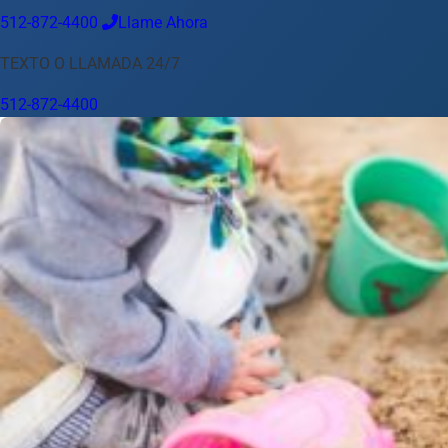
512-872-4400
Llame Ahora
Idioma
TEXTO O LLAMADA 24/7
Español
English
中文
Français
Tiếng Việt
512-872-4400
Su Ubicación
Austin
512-872-4400
Cambiar ubicación
Usar mi ubicación
Abilene
Amarillo
Austin
Beaumont
Corpus Christi
Dallas
El