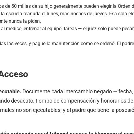
s de 50 millas de su hijo generalmente pueden elegir la Orden 
 la escuela reanuda el lunes, más noches de jueves. Esa sola el
nte nunca la piden.
 al médico, entrenar al equipo, tareas — el juez solo puede pesa
das las veces, y pague la manutención como se ordenó. El padre
 Acceso
jecutable.
Documente cada intercambio negado — fecha, hor
ando desacato, tiempo de compensación y honorarios de
males no son ejecutables, y el padre que tiene la posesió
ión ordenada por el tribunal aunque le bloqueen el acc