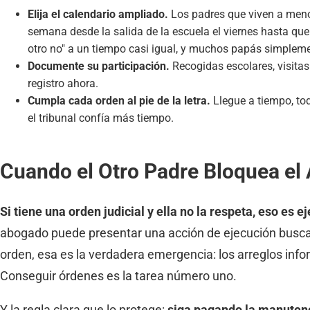
Elija el calendario ampliado.
Los padres que viven a meno
semana desde la salida de la escuela el viernes hasta que
otro no" a un tiempo casi igual, y muchos papás simpleme
Documente su participación.
Recogidas escolares, visitas
registro ahora.
Cumpla cada orden al pie de la letra.
Llegue a tiempo, to
el tribunal confía más tiempo.
Cuando el Otro Padre Bloquea el
Si tiene una orden judicial y ella no la respeta, eso es e
abogado puede presentar una acción de ejecución busc
orden, esa es la verdadera emergencia: los arreglos infor
Conseguir órdenes es la tarea número uno.
Y la regla clara que lo protege:
siga pagando la manutenc