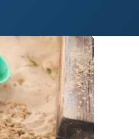
 Paso
Fort Worth
Houston
Laredo
Longview
Lubbock
McAllen