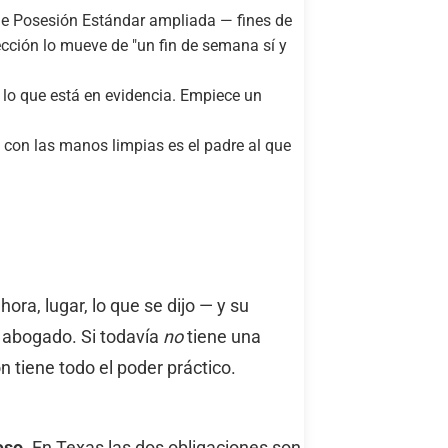
de Posesión Estándar ampliada — fines de
ección lo mueve de "un fin de semana sí y
r lo que está en evidencia. Empiece un
 con las manos limpias es el padre al que
a, lugar, lo que se dijo — y su
 abogado. Si todavía
no
tiene una
n tiene todo el poder práctico.
eso.
En Texas las dos obligaciones son