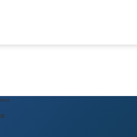
Texas
as