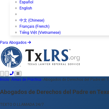
Español
English
中文 (Chinese)
Français (French)
Tiếng Việt (Vietnamese)
Para Abogados
Inicio
Llame 24/7 ·
›
Áreas de Práctica
512-872-4400
›
Abogados de Derechos del Padre en 
Envíe un Texto
Áreas de Práctica
Más de 50 temas
Abogados de Derechos del Padre en Tex
Acerca de Nosotros
Blog
TEXTO O LLAMADA 24/7
Para Abogados