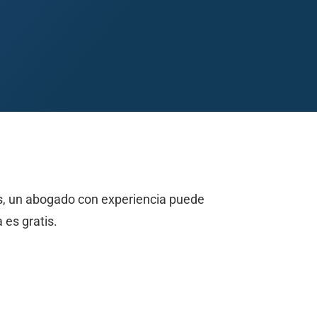
Midland
San Angelo
San Antonio
Wichita Falls
xas, un abogado con experiencia puede
 es gratis.