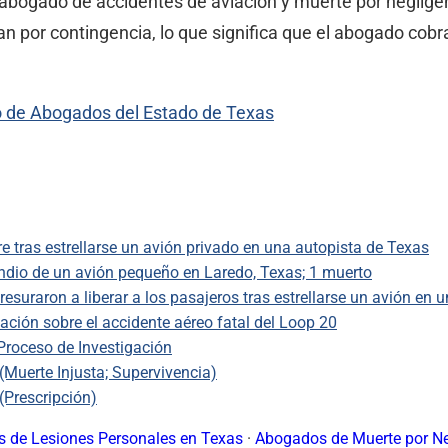
 abogado de accidentes de aviación y muerte por neglige
por contingencia, lo que significa que el abogado cobra
io de Abogados del Estado de Texas
 tras estrellarse un avión privado en una autopista de Texas
ndio de un avión pequeño en Laredo, Texas; 1 muerto
uraron a liberar a los pasajeros tras estrellarse un avión en 
ción sobre el accidente aéreo fatal del Loop 20
Proceso de Investigación
(Muerte Injusta; Supervivencia)
(Prescripción)
 de Lesiones Personales en Texas
·
Abogados de Muerte por Ne