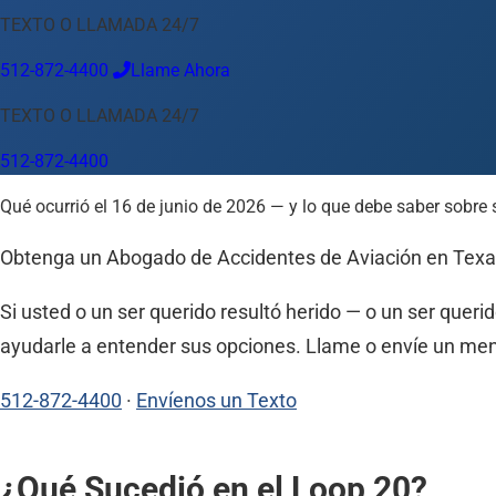
TEXTO O LLAMADA 24/7
Idioma
512-872-4400
Llame Ahora
Español
English
中文
Français
Tiếng Việt
TEXTO O LLAMADA 24/7
Su Ubicación
512-872-4400
Austin
512-872-4400
Qué ocurrió el 16 de junio de 2026 — y lo que debe saber sobre
Cambiar ubicación
Usar mi ubicación
Abilene
Amarillo
Austin
Beaumont
Corpus Christi
Dallas
El
Obtenga un Abogado de Accidentes de Aviación en Tex
Si usted o un ser querido resultó herido — o un ser quer
ayudarle a entender sus opciones. Llame o envíe un mensa
512-872-4400
·
Envíenos un Texto
¿Qué Sucedió en el Loop 20?