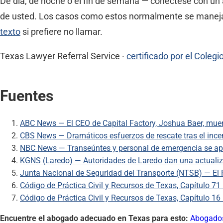
De día, de noche o el fin de semana — conéctese con un
de usted. Los casos como estos normalmente se manejan 
texto
si prefiere no llamar.
Texas Lawyer Referral Service ·
certificado por el Coleg
Fuentes
ABC News — El CEO de Capital Factory, Joshua Baer, muere
CBS News — Dramáticos esfuerzos de rescate tras el ince
NBC News — Transeúntes y personal de emergencia se apres
KGNS (Laredo) — Autoridades de Laredo dan una actualiza
Junta Nacional de Seguridad del Transporte (NTSB) — El 
Código de Práctica Civil y Recursos de Texas, Capítulo 71 
Código de Práctica Civil y Recursos de Texas, Capítulo 16 
Encuentre el abogado adecuado en Texas para esto:
Abogados