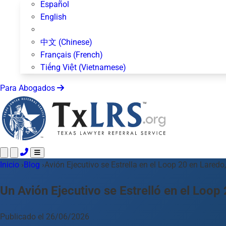
Español
English
中文 (Chinese)
Français (French)
Tiếng Việt (Vietnamese)
Para Abogados
Inicio
Llame 24/7 ·
›
Blog
›
Avión Ejecutivo se Estrella en el Loop 20 en Laredo
512-872-4400
Envíe un Texto
Áreas de Práctica
Más de 50 temas
Un Avión Ejecutivo se Estrelló en el Loop
Acerca de Nosotros
Blog
Publicado el 26/06/2026
Para Abogados