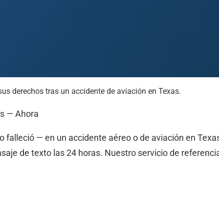
 sus derechos tras un accidente de aviación en Texas.
 Paso
Fort Worth
Houston
Laredo
Longview
Lubbock
McAllen
as — Ahora
ido falleció — en un accidente aéreo o de aviación en Te
je de texto las 24 horas. Nuestro servicio de referencia