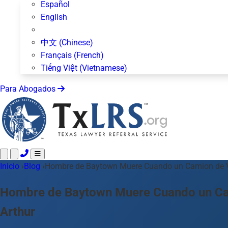
Español
English
中文 (Chinese)
Français (French)
Tiếng Việt (Vietnamese)
Para Abogados
Inicio
Llame 24/7 ·
›
Blog
›
Hombre de Baytown Muere Cuando un Camion de Vaci
512-872-4400
Envíe un Texto
Áreas de Práctica
Más de 50 temas
Hombre de Baytown Muere Cuando un Cami
Acerca de Nosotros
Arthur
Blog
Para Abogados