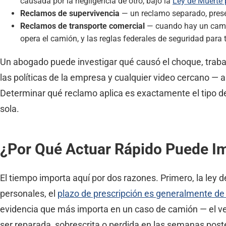
causada por la negligencia de otro, bajo la
Ley de Muerte 
Reclamos de supervivencia
— un reclamo separado, presen
Reclamos de transporte comercial
— cuando hay un camió
opera el camión, y las reglas federales de seguridad para
Un abogado puede investigar qué causó el choque, trabaja
las políticas de la empresa y cualquier video cercano — 
Determinar qué reclamo aplica es exactamente el tipo de
sola.
¿Por Qué Actuar Rápido Puede I
El tiempo importa aquí por dos razones. Primero, la ley 
personales, el
plazo de prescripción es generalmente de 
evidencia que más importa en un caso de camión — el veh
ser reparada, sobrescrita o perdida en las semanas post