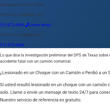
Publicado el 02/07/2026
Idioma
TEXTO O LLAMADA 24/7
Español
English
中文
Français
Tiếng Việt
512-872-4400
Llame Ahora
Su Ubicación
TEXTO O LLAMADA 24/7
Austin
512-872-4400
512-872-4400
Cambiar ubicación
Usar mi ubicación
Lo que dice la investigación preliminar del DPS de Texas sobre 
Abilene
Amarillo
Austin
Beaumont
Corpus Christi
Dallas
El
accidente fatal con un camión comercial.
¿Lesionado en un Choque con un Camión o Perdió a un 
Si usted resultó lesionado en un choque con un camión co
solo. Llame o envíe un mensaje de texto 24/7 para cone
Nuestro servicio de referencia es gratuito.