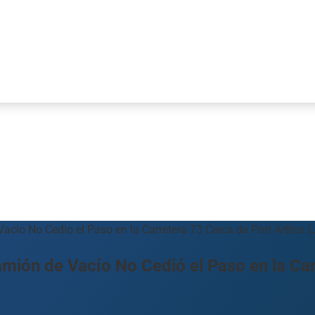
o No Cedio el Paso en la Carretera 73 Cerca de Port Arthur (
ón de Vacío No Cedió el Paso en la Car