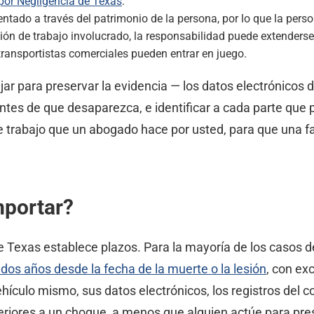
por Negligencia de Texas
.
tado a través del patrimonio de la persona, por lo que la person
n de trabajo involucrado, la responsabilidad puede extenderse
 transportistas comerciales pueden entrar en juego.
r para preservar la evidencia — los datos electrónicos de
antes de que desaparezca, e identificar a cada parte que 
 trabajo que un abogado hace por usted, para que una fa
mportar?
de Texas establece plazos. Para la mayoría de los casos d
dos años desde la fecha de la muerte o la lesión
, con ex
ículo mismo, sus datos electrónicos, los registros del c
eriores a un choque, a menos que alguien actúe para pre