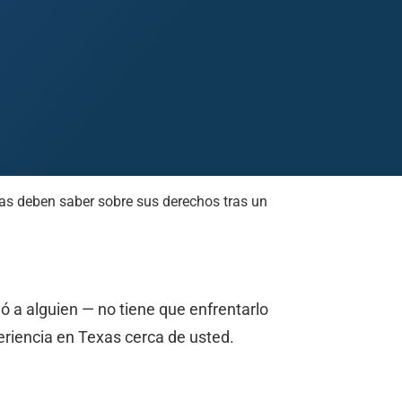
xas deben saber sobre sus derechos tras un
Midland
San Angelo
San Antonio
Wichita Falls
ó a alguien — no tiene que enfrentarlo
riencia en Texas cerca de usted.