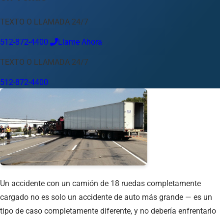
Idioma
TEXTO O LLAMADA 24/7
Español
English
中文
Français
Tiếng Việt
512-872-4400
Llame Ahora
Su Ubicación
TEXTO O LLAMADA 24/7
Austin
512-872-4400
512-872-4400
Cambiar ubicación
Usar mi ubicación
Abilene
Amarillo
Austin
Beaumont
Corpus Christi
Dallas
El Paso
Fort Worth
Houston
Laredo
Longview
Lubbock
McAllen
Midland
San Angelo
San Antonio
Wichita Falls
Un accidente con un camión de 18 ruedas completamente
cargado no es solo un accidente de auto más grande — es un
tipo de caso completamente diferente, y no debería enfrentarlo