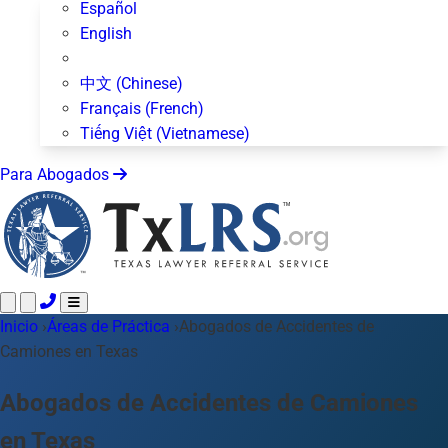
Español
English
中文 (Chinese)
Français (French)
Tiếng Việt (Vietnamese)
Para Abogados
Inicio
Llame 24/7 ·
›
Áreas de Práctica
512-872-4400
›
Abogados de Accidentes de
Envíe un Texto
Camiones en Texas
Áreas de Práctica
Más de 50 temas
Acerca de Nosotros
Abogados de Accidentes de Camiones
Blog
en Texas
Para Abogados