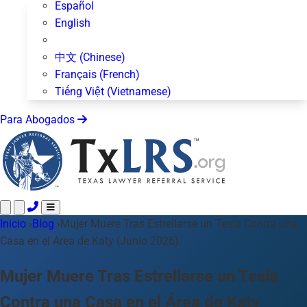
Español
English
中文 (Chinese)
Français (French)
Tiếng Việt (Vietnamese)
Para Abogados
Inicio
Llame 24/7 ·
›
Blog
›
Mujer Muere Tras Estrellarse un Tesla Contra una
512-872-4400
Envíe un Texto
Casa en el Area de Katy (Junio 2026)
Áreas de Práctica
Más de 50 temas
Acerca de Nosotros
Mujer Muere Tras Estrellarse un Tesla
Blog
Contra una Casa en el Área de Katy
Para Abogados