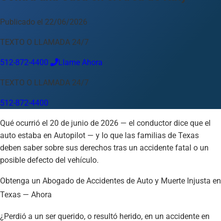
Idioma
Publicado el 22/06/2026
Español
English
中文
Français
Tiếng Việt
TEXTO O LLAMADA 24/7
Su Ubicación
512-872-4400
Llame Ahora
Austin
512-872-4400
TEXTO O LLAMADA 24/7
Cambiar ubicación
Usar mi ubicación
512-872-4400
Abilene
Amarillo
Austin
Beaumont
Corpus Christi
Dallas
Qué ocurrió el 20 de junio de 2026 — el conductor dice que el
El Paso
Fort Worth
Houston
Laredo
Longview
Lubbock
auto estaba en Autopilot — y lo que las familias de Texas
McAllen
Midland
San Angelo
San Antonio
Wichita Falls
deben saber sobre sus derechos tras un accidente fatal o un
posible defecto del vehículo.
Obtenga un Abogado de Accidentes de Auto y Muerte Injusta en
Texas — Ahora
¿Perdió a un ser querido, o resultó herido, en un accidente en