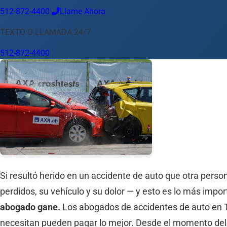
512-872-4400
Llame Ahora
Idioma
TEXTO O LLAMADA 24/7
Español
English
中文
Français
Tiếng Việt
512-872-4400
Su Ubicación
Austin
512-872-4400
Cambiar ubicación
Usar mi ubicación
Abilene
Amarillo
Austin
Beaumont
Corpus Christi
Dallas
El
Si resultó herido en un accidente de auto que otra per
perdidos, su vehículo y su dolor — y esto es lo más impo
abogado gane.
Los abogados de accidentes de auto en Te
necesitan pueden pagar lo mejor. Desde el momento del 