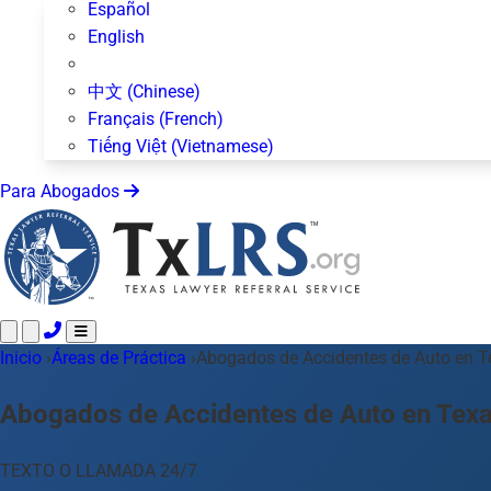
Español
English
中文 (Chinese)
Français (French)
Tiếng Việt (Vietnamese)
Para Abogados
Inicio
Llame 24/7 ·
›
Áreas de Práctica
512-872-4400
›
Abogados de Accidentes de Auto en T
Envíe un Texto
Áreas de Práctica
Más de 50 temas
Abogados de Accidentes de Auto en Tex
Acerca de Nosotros
Blog
TEXTO O LLAMADA 24/7
Para Abogados