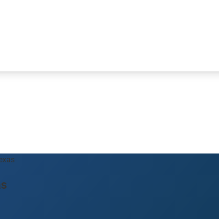
exas
as