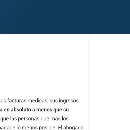
Midland
San Angelo
San Antonio
Wichita Falls
sus facturas médicas, sus ingresos
a en absoluto a menos que su
 que las personas que más los
pagarle lo menos posible. El abogado