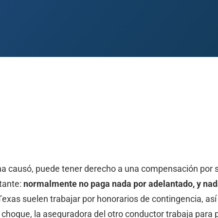
 Paso
Fort Worth
Houston
Laredo
Longview
Lubbock
McAllen
sona causó, puede tener derecho a una compensación por 
rtante:
normalmente no paga nada por adelantado, y nad
xas suelen trabajar por honorarios de contingencia, así
choque, la aseguradora del otro conductor trabaja para 