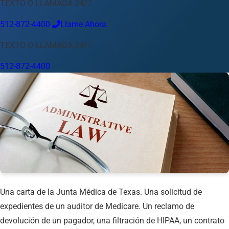
TEXTO O LLAMADA 24/7
Idioma
512-872-4400
Llame Ahora
Español
English
中文
Français
Tiếng Việt
TEXTO O LLAMADA 24/7
Su Ubicación
512-872-4400
Austin
512-872-4400
Cambiar ubicación
Usar mi ubicación
Abilene
Amarillo
Austin
Beaumont
Corpus Christi
Dallas
El Paso
Fort Worth
Houston
Laredo
Longview
Lubbock
McAllen
Midland
San Angelo
San Antonio
Wichita Falls
Una carta de la Junta Médica de Texas. Una solicitud de
expedientes de un auditor de Medicare. Un reclamo de
devolución de un pagador, una filtración de HIPAA, un contrato