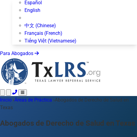
Español
English
中文 (Chinese)
Français (French)
Tiếng Việt (Vietnamese)
Para Abogados
Inicio
Llame 24/7 ·
›
Áreas de Práctica
512-872-4400
›
Abogados de Derecho de Salud en
Envíe un Texto
Texas
Áreas de Práctica
Más de 50 temas
Acerca de Nosotros
Abogados de Derecho de Salud en Texas
Blog
Para Abogados