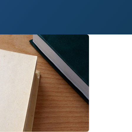
 Paso
Fort Worth
Houston
Laredo
Longview
Lubbock
McAllen