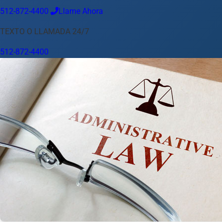
512-872-4400
Llame Ahora
Idioma
TEXTO O LLAMADA 24/7
Español
English
中文
Français
Tiếng Việt
512-872-4400
Su Ubicación
Austin
512-872-4400
Cambiar ubicación
Usar mi ubicación
Abilene
Amarillo
Austin
Beaumont
Corpus Christi
Dallas
El