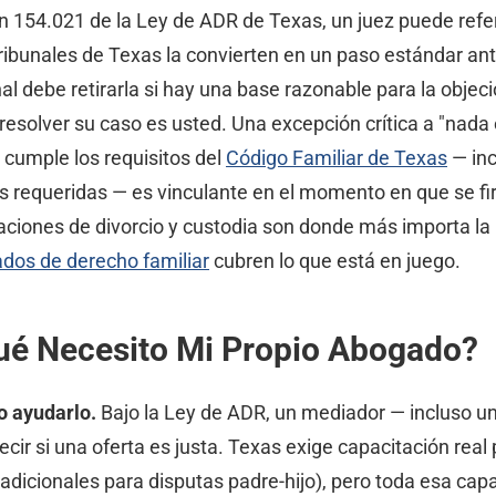
n 154.021 de la Ley de ADR de Texas, un juez puede refer
ribunales de Texas la convierten en un paso estándar ante
unal debe retirarla si hay una base razonable para la obje
solver su caso es usted. Una excepción crítica a "nada e
cumple los requisitos del
Código Familiar de Texas
— inc
as requeridas — es vinculante en el momento en que se 
iaciones de divorcio y custodia son donde más importa la
dos de derecho familiar
cubren lo que está en juego.
Qué Necesito Mi Propio Abogado?
o ayudarlo.
Bajo la Ley de ADR, un mediador — incluso 
 decir si una oferta es justa. Texas exige capacitación r
dicionales para disputas padre-hijo), pero toda esa capaci