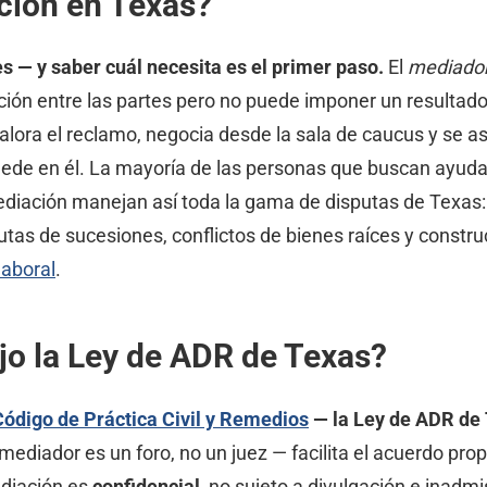
ción en Texas?
s — y saber cuál necesita es el primer paso.
El
mediado
ción entre las partes pero no puede imponer un resultado 
valora el reclamo, negocia desde la sala de caucus y se 
ede en él. La mayoría de las personas que buscan ayuda
diación manejan así toda la gama de disputas de Texas: 
utas de sucesiones, conflictos de bienes raíces y construc
laboral
.
o la Ley de ADR de Texas?
Código de Práctica Civil y Remedios
— la Ley de ADR de 
mediador es un foro, no un juez — facilita el acuerdo prop
ediación es
confidencial
, no sujeto a divulgación e inadm