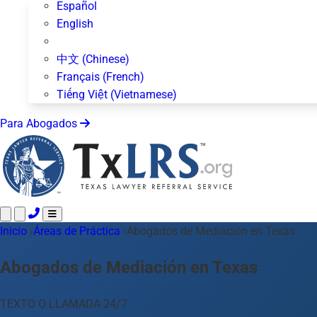
Español
English
中文 (Chinese)
Français (French)
Tiếng Việt (Vietnamese)
Para Abogados
Inicio
Llame 24/7 ·
›
Áreas de Práctica
512-872-4400
›
Abogados de Mediación en Texas
Envíe un Texto
Áreas de Práctica
Más de 50 temas
Abogados de Mediación en Texas
Acerca de Nosotros
Blog
TEXTO O LLAMADA 24/7
Para Abogados