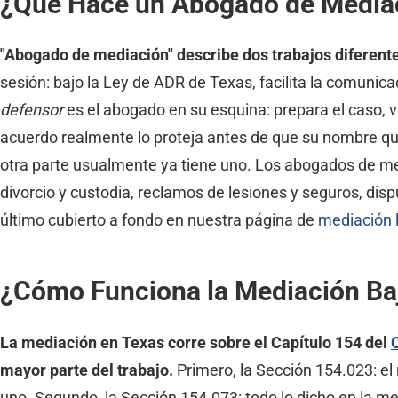
¿Qué Hace un Abogado de Media
"Abogado de mediación" describe dos trabajos diferente
sesión: bajo la Ley de ADR de Texas, facilita la comunica
defensor
es el abogado en su esquina: prepara el caso, 
acuerdo realmente lo proteja antes de que su nombre qu
otra parte usualmente ya tiene uno. Los abogados de me
divorcio y custodia, reclamos de lesiones y seguros, disp
último cubierto a fondo en nuestra página de
mediación 
¿Cómo Funciona la Mediación Baj
La mediación en Texas corre sobre el Capítulo 154 del
mayor parte del trabajo.
Primero, la Sección 154.023: el 
uno. Segundo, la Sección 154.073: todo lo dicho en la m