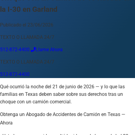
la I-30 en Garland
Idioma
Español
English
中文
Français
Tiếng Việt
Publicado el 23/06/2026
Su Ubicación
TEXTO O LLAMADA 24/7
Austin
512-872-4400
512-872-4400
Llame Ahora
Cambiar ubicación
Usar mi ubicación
TEXTO O LLAMADA 24/7
Abilene
Amarillo
Austin
Beaumont
Corpus Christi
Dallas
512-872-4400
El Paso
Fort Worth
Houston
Laredo
Longview
Lubbock
McAllen
Midland
San Angelo
San Antonio
Wichita Falls
Qué ocurrió la noche del 21 de junio de 2026 — y lo que las
familias en Texas deben saber sobre sus derechos tras un
choque con un camión comercial.
Obtenga un Abogado de Accidentes de Camión en Texas —
Ahora