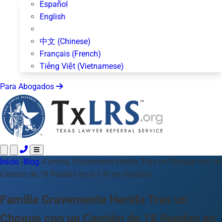
Español
English
中文 (Chinese)
Français (French)
Tiếng Việt (Vietnamese)
Para Abogados
Inicio
Llame 24/7 ·
›
Blog
›
Familia Gravemente Herida Tras un Choque con un
512-872-4400
Envíe un Texto
Camion de 18 Ruedas en la I-30 en Garland
Áreas de Práctica
Más de 50 temas
Acerca de Nosotros
Familia Gravemente Herida Tras un
Blog
Choque con un Camión de 18 Ruedas en
Para Abogados