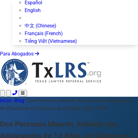
Español
English
中文 (Chinese)
Français (French)
Tiếng Việt (Vietnamese)
Para Abogados
Inicio
Llame 24/7 ·
›
Blog
›
Dos Personas Mueren, Incluida una Adolescente,
512-872-4400
Envíe un Texto
en Choque en el Condado de Hockley (Julio 2026)
Áreas de Práctica
Más de 50 temas
Acerca de Nosotros
Dos Personas Mueren, Incluida una
Blog
Adolescente de 14 Años, en Choque en
Para Abogados