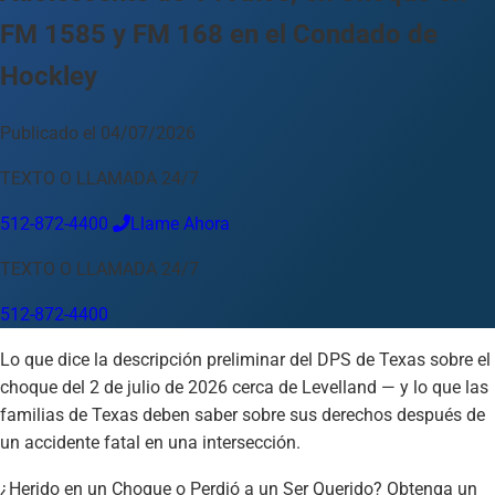
FM 1585 y FM 168 en el Condado de
Idioma
Hockley
Español
English
中文
Français
Tiếng Việt
Su Ubicación
Publicado el 04/07/2026
Austin
512-872-4400
TEXTO O LLAMADA 24/7
512-872-4400
Llame Ahora
Cambiar ubicación
Usar mi ubicación
Abilene
Amarillo
Austin
Beaumont
Corpus Christi
Dallas
TEXTO O LLAMADA 24/7
El Paso
Fort Worth
Houston
Laredo
Longview
Lubbock
McAllen
Midland
San Angelo
San Antonio
Wichita Falls
512-872-4400
Lo que dice la descripción preliminar del DPS de Texas sobre el
choque del 2 de julio de 2026 cerca de Levelland — y lo que las
familias de Texas deben saber sobre sus derechos después de
un accidente fatal en una intersección.
¿Herido en un Choque o Perdió a un Ser Querido? Obtenga un