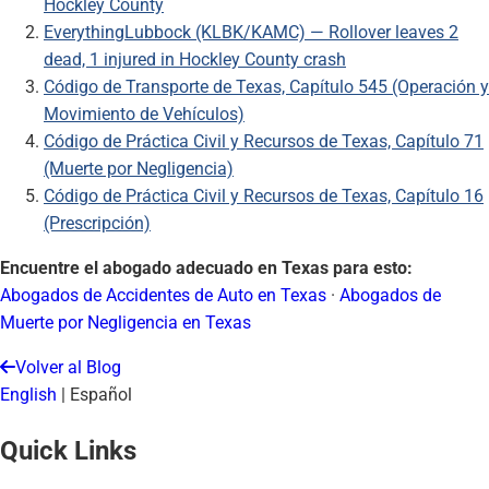
Hockley County
EverythingLubbock (KLBK/KAMC) — Rollover leaves 2
dead, 1 injured in Hockley County crash
Código de Transporte de Texas, Capítulo 545 (Operación y
Movimiento de Vehículos)
Código de Práctica Civil y Recursos de Texas, Capítulo 71
(Muerte por Negligencia)
Código de Práctica Civil y Recursos de Texas, Capítulo 16
(Prescripción)
Encuentre el abogado adecuado en Texas para esto:
Abogados de Accidentes de Auto en Texas
·
Abogados de
Muerte por Negligencia en Texas
Volver al Blog
English
|
Español
Quick Links